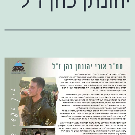
יהונתן כהן ז"ל