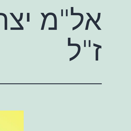
אל"מ יצח
ז"ל