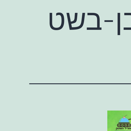
בן-בשט